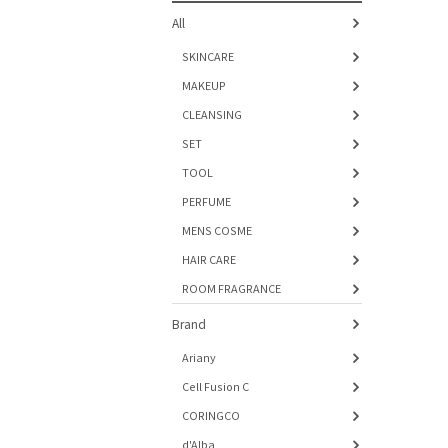
All
SKINCARE
MAKEUP
CLEANSING
SET
TOOL
PERFUME
MENS COSME
HAIR CARE
ROOM FRAGRANCE
Brand
Ariany
Cell Fusion C
CORINGCO
d'Alba