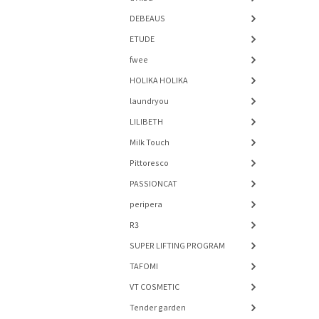
DEBEAUS
ETUDE
fwee
HOLIKA HOLIKA
laundryou
LILIBETH
Milk Touch
Pittoresco
PASSIONCAT
peripera
R3
SUPER LIFTING PROGRAM
TAFOMI
VT COSMETIC
Tender garden