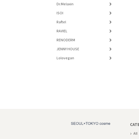
Dr.Melaxin
ISOI
Raftel
RAVIEL
RENODERM
JENNY HOUSE
Lolovegan
CAT
All