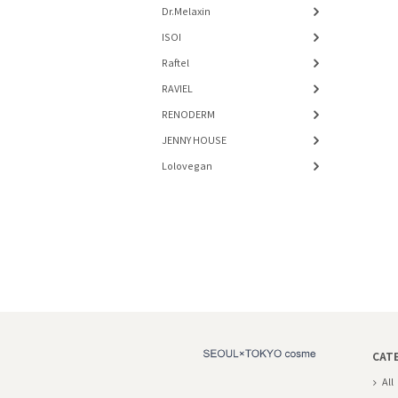
Dr.Melaxin
ISOI
Raftel
RAVIEL
RENODERM
JENNY HOUSE
Lolovegan
CAT
All