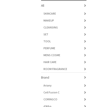
All
SKINCARE
MAKEUP
CLEANSING
SET
TOOL
PERFUME
MENS COSME
HAIR CARE
ROOM FRAGRANCE
Brand
Ariany
Cell Fusion C
CORINGCO
d'Alba