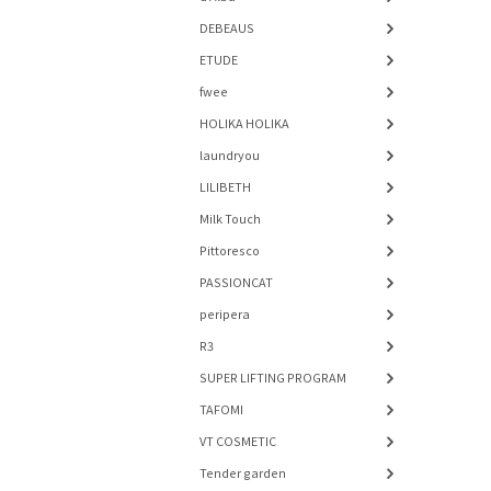
DEBEAUS
ETUDE
fwee
HOLIKA HOLIKA
laundryou
LILIBETH
Milk Touch
Pittoresco
PASSIONCAT
peripera
R3
SUPER LIFTING PROGRAM
TAFOMI
VT COSMETIC
Tender garden